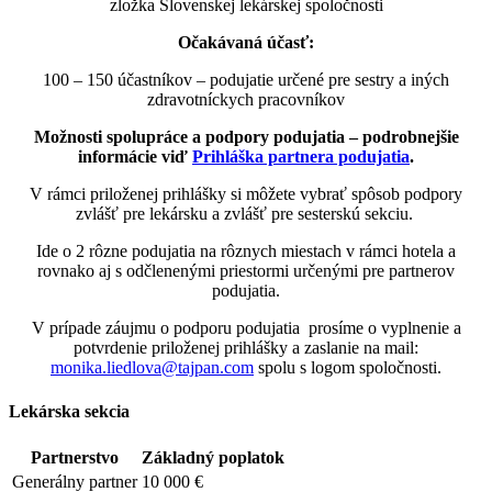
zložka Slovenskej lekárskej spoločnosti
Očakávaná účasť:
100 – 150 účastníkov – podujatie určené pre sestry a iných
zdravotníckych pracovníkov
Možnosti spolupráce a podpory podujatia – podrobnejšie
informácie viď
Prihláška partnera podujatia
.
V rámci priloženej prihlášky si môžete vybrať spôsob podpory
zvlášť pre lekársku a zvlášť pre sesterskú sekciu.
Ide o 2 rôzne podujatia na rôznych miestach v rámci hotela a
rovnako aj s odčlenenými priestormi určenými pre partnerov
podujatia.
V prípade záujmu o podporu podujatia prosíme o vyplnenie a
potvrdenie priloženej prihlášky a zaslanie na mail:
monika.liedlova@tajpan.com
spolu s logom spoločnosti.
Lekárska sekcia
Partnerstvo
Základný poplatok
Generálny partner
10 000 €