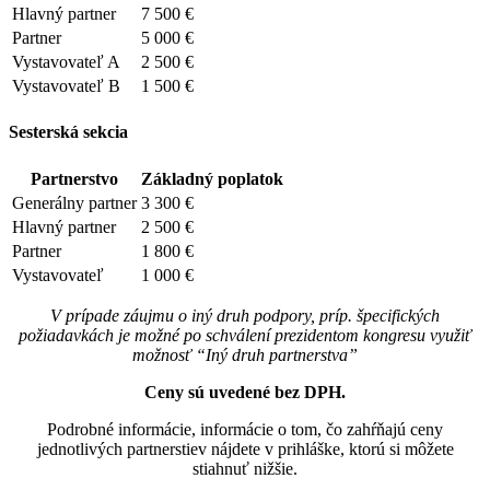
Hlavný partner
7 500 €
Partner
5 000 €
Vystavovateľ A
2 500 €
Vystavovateľ B
1 500 €
Sesterská sekcia
Partnerstvo
Základný poplatok
Generálny partner
3 300 €
Hlavný partner
2 500 €
Partner
1 800 €
Vystavovateľ
1 000 €
V prípade záujmu o iný druh podpory, príp. špecifických
požiadavkách je možné po schválení prezidentom kongresu využiť
možnosť “Iný druh partnerstva”
Ceny sú uvedené bez DPH.
Podrobné informácie, informácie o tom, čo zahŕňajú ceny
jednotlivých partnerstiev nájdete v prihláške, ktorú si môžete
stiahnuť nižšie.