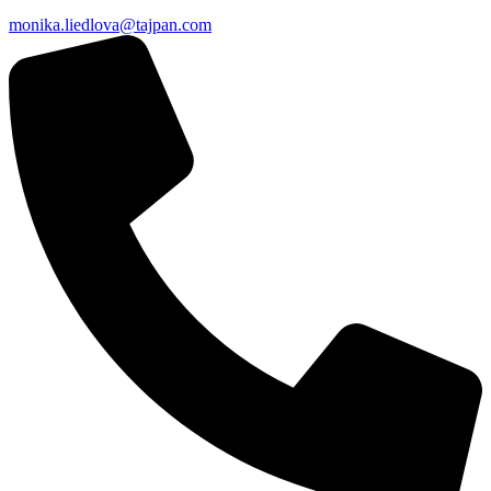
monika.liedlova@tajpan.com