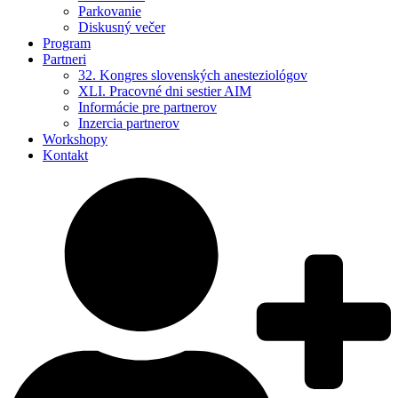
Parkovanie
Diskusný večer
Program
Partneri
32. Kongres slovenských anesteziológov
XLI. Pracovné dni sestier AIM
Informácie pre partnerov
Inzercia partnerov
Workshopy
Kontakt