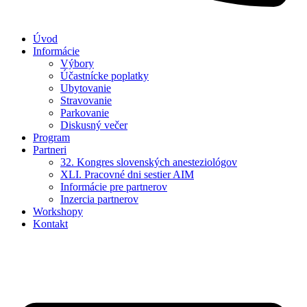
Úvod
Informácie
Výbory
Účastnícke poplatky
Ubytovanie
Stravovanie
Parkovanie
Diskusný večer
Program
Partneri
32. Kongres slovenských anesteziológov
XLI. Pracovné dni sestier AIM
Informácie pre partnerov
Inzercia partnerov
Workshopy
Kontakt